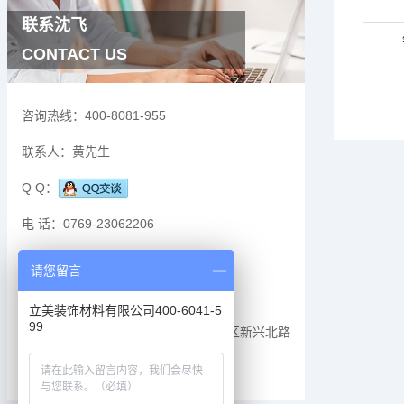
联系沈飞
CONTACT US
咨询热线：
400-8081-955
联系人：
黄先生
Q Q：
电 话：
0769-23062206
传 真：
0769-3337678
请您留言
邮 箱：
963601378
立美装饰材料有限公司400-6041-5
99
地 址：
广东省东莞市莞城街道罗沙社区新兴北路
7号