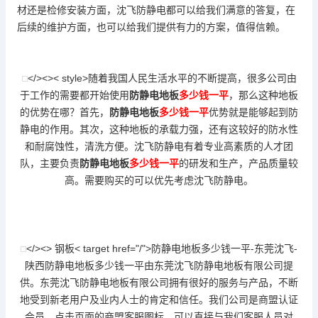
材还是检修安装方面，沈飞防静电都可以给我们满意的答复，在
后续的维护方面，也可以给我们提供有力的方案，值得信赖。
</><>< style>随着我国人民生活水平的不断提高，很多公司由
于工作的需要都开始使用
防静电地板
多少钱一平
，那么这种地板
的优势在哪？首先，
防静电地板
多少钱一平
优势就是能够起到防
静电的作用。其次，这种地板的承载力强，还有这较好的防水性
和耐腐蚀性，清洗方便。沈飞防静电有着专业高素质的人才团
队，主要负责
防静电地板
多少钱一平
的研发和生产，产品质量较
高。需要购买的可以优先考虑沈飞防静电。
</><> 钢板< target href="/">
防静电地板
多少钱一平-东莞沈飞-
陕西
防静电地板
多少钱一平由东莞沈飞
防静电地板
有限公司提
供。东莞沈飞
防静电地板
有限公司拥有很好的服务与产品，不断
地受到新老用户及业内人士的肯定和信任。我们公司是商盟认证
会员，点击页面的商盟客服图标，可以直接与我们客服人员对