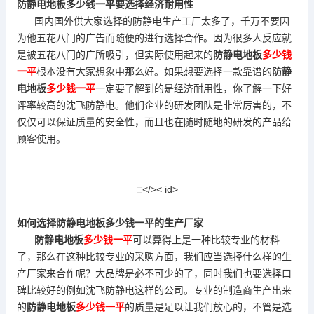
防静电地板
多少钱一平要选择经济耐用性
国内国外供大家选择的防静电生产工厂太多了，千万不要因
为他五花八门的广告而随便的进行选择合作。因为很多人反应就
是被五花八门的广所吸引，但实际使用起来的
防静电地板
多少钱
一平
根本没有大家想象中那么好。如果想要选择一款靠谱的
防静
电地板
多少钱一平
一定要了解到的是经济耐用性，你了解一下好
评率较高的沈飞防静电。他们企业的研发团队是非常厉害的，不
仅仅可以保证质量的安全性，而且也在随时随地的研发的产品给
顾客使用。
</>< id>
如何选择
防静电地板
多少钱一平的生产厂家
防静电地板
多少钱一平
可以算得上是一种比较专业的材料
了，那么在这种比较专业的采购方面，我们应当选择什么样的生
产厂家来合作呢？大品牌是必不可少的了，同时我们也要选择口
碑比较好的例如沈飞防静电这样的公司。专业的制造商生产出来
的
防静电地板
多少钱一平
的质量是足以让我们放心的，不管是选