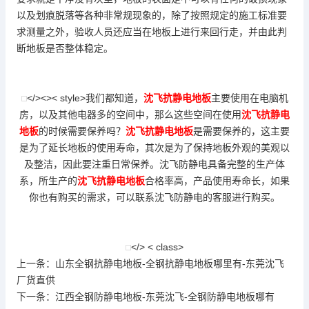
以及划痕脱落等各种非常规现象的，除了按照规定的施工标准要
求测量之外，验收人员还应当在地板上进行来回行走，并由此判
断地板是否整体稳定。
</><>< style>我们都知道，
沈飞抗静电地板
主要使用在电脑机
房，以及其他电器多的空间中，那么这些空间在使用
沈飞抗静电
地板
的时候需要保养吗？
沈飞抗静电地板
是需要保养的，这主要
是为了延长地板的使用寿命，其次是为了保持地板外观的美观以
及整洁，因此要注重日常保养。沈飞防静电具备完整的生产体
系，所生产的
沈飞抗静电地板
合格率高，产品使用寿命长，如果
你也有购买的需求，可以联系沈飞防静电的客服进行购买。
</> < class>
上一条：
山东全钢抗静电地板-全钢抗静电地板哪里有-东莞沈飞
厂货直供
下一条：
江西全钢防静电地板-东莞沈飞-全钢防静电地板哪有