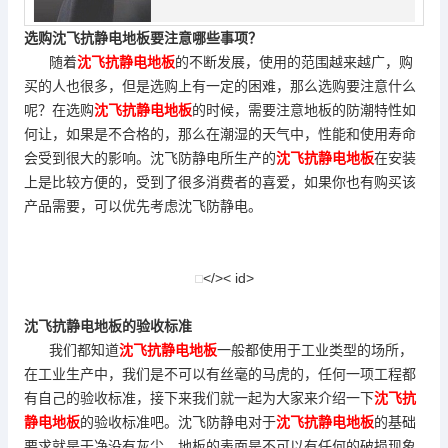
选购沈飞抗静电地板要注意哪些事项？
随着
沈飞抗静电地板
的不断发展，使用的范围越来越广，购
买的人也很多，但是选购上有一定的困难，那么选购要注意什么
呢？在选购
沈飞抗静电地板
的时候，需要注意地板的防潮特性如
何让，如果是不合格的，那么在潮湿的天气中，性能和使用寿命
会受到很大的影响。沈飞防静电所生产的
沈飞抗静电地板
在安装
上是比较方便的，受到了很多消费者的喜爱，如果你也有购买该
产品需要，可以优先考虑沈飞防静电。
</>< id>
沈飞抗静电地板的验收标准
我们都知道
沈飞抗静电地板
一般都使用于工业类型的场所，
在工业生产中，我们是不可以有丝毫的马虎的，任何一项工程都
有自己的验收标准，接下来我们就一起为大家来介绍一下
沈飞抗
静电地板
的验收标准吧。沈飞防静电对于
沈飞抗静电地板
的基础
要求就是干净没有灰尘，地板的表面是不可以有任何的破损现象