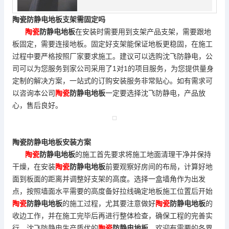
陶瓷
防静电地板
支架需固定吗
陶瓷
防静电地板
在安装时需要用到支架产品支架，需要跟地
板固定，需要连接地板。固定好支架能保证地板更稳固，在施工
过程中要严格按照厂家要求施工。建议可以选购沈飞防静电，公
司可以为您服务到家公司采用了1对1的项目服务，为您提供量身
定制的解决方案，一站式的订购安装服务非常贴心。如有需求可
以咨询本公司
陶瓷
防静电地板
一定要选择沈飞防静电，产品放
心，售后良好。
陶瓷
防静电地板
安装方案
陶瓷
防静电地板
的施工首先要求将施工地面清理干净并保持
干燥，在安装
陶瓷
防静电地板
前要观察好房间的布局，计算好地
面到板面的距离并调整好支架的高度。选择一盒墙角作为出发
点，按照墙面水平需要的高度备好拉线确定地板施工位置后开始
陶瓷
防静电地板
的施工过程，尤其要注意做好
陶瓷
防静电地板
的
收边工作，并在施工完毕后再进行整体检查，确保工程的完善实
行。沈飞防静电生产质优的
陶瓷
防静电地板
，欢迎有需要的各界