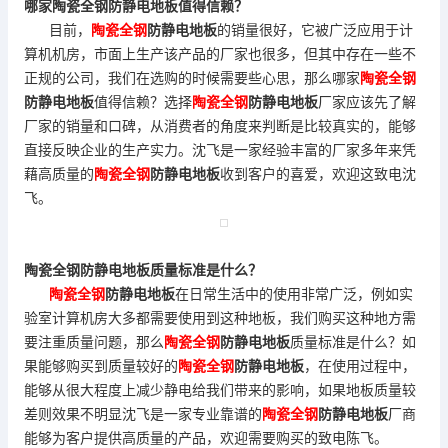
哪家陶瓷全钢
防静电地板
值得信赖？
目前，
陶瓷全钢
防静电地板
的销量很好，它被广泛应用于计
算机机房，市面上生产该产品的厂家也很多，但其中存在一些不
正规的公司，我们在选购的时候需要些心思，那么哪家
陶瓷全钢
防静电地板
值得信赖？选择
陶瓷全钢
防静电地板
厂家应该先了解
厂家的销量和口碑，从消费者的角度来判断是比较真实的，能够
直接反映企业的生产实力。沈飞是一家经验丰富的厂家多年来凭
藉高质量的
陶瓷全钢
防静电地板
收到客户的喜爱，欢迎这致电沈
飞。
陶瓷全钢
防静电地板
质量标准是什么？
陶瓷全钢
防静电地板
在日常生活中的使用非常广泛，例如实
验室计算机房大多都需要使用到这种地板，我们购买这种地方需
要注重质量问题，那么
陶瓷全钢
防静电地板
质量标准是什么？如
果能够购买到质量较好的
陶瓷全钢
防静电地板
，在使用过程中，
能够从很大程度上减少静电给我们带来的影响，如果地板质量较
差则效果不明显沈飞是一家专业靠谱的
陶瓷全钢
防静电地板
厂商
能够为客户提供高质量的产品，欢迎需要购买的致电陈飞。