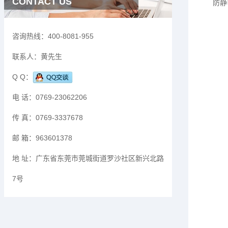
CONTACT US
防静
咨询热线：
400-8081-955
联系人：
黄先生
Q Q：
电 话：
0769-23062206
传 真：
0769-3337678
邮 箱：
963601378
地 址：
广东省东莞市莞城街道罗沙社区新兴北路
7号