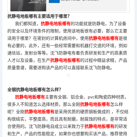
抗静电地板哪有主要适用于哪里？
我们都知道，
抗静电地板哪有
的功能就是防静电，为了设备
的安全以及环境条件的限制，使用该地板很有必要，那么它主要
适用于哪里？在密封的计算机房间中，使用
抗静电地板哪有
是很
有必要的，此外，还有一些经常需要和机器打交道的环境，例如
通信站，发射台等等。沈飞防静电有着负责研发和生产的高素质
人才以及设备，在生产
抗静电地板哪有
的过程中精益求精，产品
质量靠谱，需要进购该产品的可以直接联系沈飞防静电。
全钢抗静电地板哪有怎么样？
抗静电地板哪有
主要有全钢、铝合金、pvc和陶瓷四种材质，
很多人不知道怎么选择材质，那么全刚
抗静电地板哪有
怎么样
呢？全刚
抗静电地板哪有
是采用优质的硬质钢板做成的 ，不仅结
构很结实，平整度高，而且具有耐磨，耐腐蚀的特点，是非常适
合使用的。沈飞防静电自成立以来致力于
抗静电地板哪有
的研发
和生产，产品的性能稳定，如果你也想要购买该产品，推荐使用