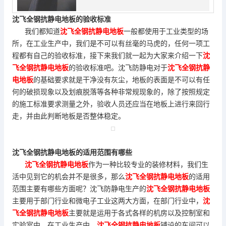
沈飞全钢抗静电地板的验收标准
我们都知道
沈飞全钢抗静电地板
一般都使用于工业类型的场
所，在工业生产中，我们是不可以有丝毫的马虎的，任何一项工
程都有自己的验收标准，接下来我们就一起为大家来介绍一下
沈
飞全钢抗静电地板
的验收标准吧。沈飞防静电对于
沈飞全钢抗静
电地板
的基础要求就是干净没有灰尘，地板的表面是不可以有任
何的破损现象以及划痕脱落等各种非常规现象的，除了按照规定
的施工标准要求测量之外，验收人员还应当在地板上进行来回行
走，并由此判断地板是否整体稳定。
沈飞全钢抗静电地板的适用范围有哪些
沈飞全钢抗静电地板
作为一种比较专业的装修材料，我们生
活中见到它的机会并不是很多，那么
沈飞全钢抗静电地板
的适用
范围主要有哪些方面呢？沈飞防静电生产的
沈飞全钢抗静电地板
主要用于部门行业和微电子工业这两大方面，在部门行业中，
沈
飞全钢抗静电地板
主要就是运用于各式各样的机房以及控制室和
实验室中，在工业生产中，
沈飞全钢抗静电地板
铺设的车间可以