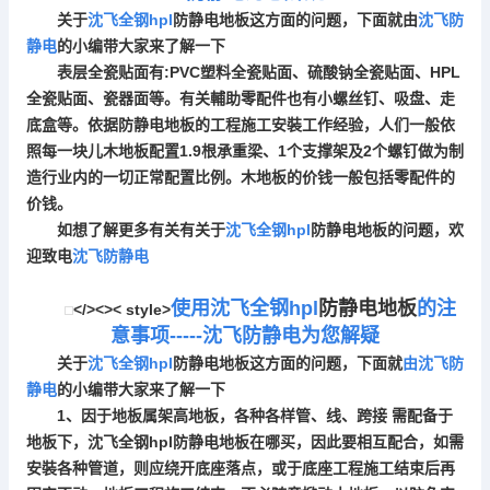
关于
沈飞全钢hpl
防静电地板
这方面的问题，下面就由
沈飞防
静电
的小编带大家来了解一下
表层全瓷贴面有:PVC塑料全瓷贴面、硫酸钠全瓷贴面、HPL
全瓷贴面、瓷器面等。有关輔助零配件也有小螺丝钉、吸盘、走
底盒等。依据
防静电地板
的工程施工安裝工作经验，人们一般依
照每一块儿木地板配置1.9根承重梁、1个支撑架及2个螺钉做为制
造行业内的一切正常配置比例。木地板的价钱一般包括零配件的
价钱。
如想了解更多有关有关于
沈飞全钢hpl
防静电地板
的问题，欢
迎致电
沈飞防静电
使用沈飞全钢hpl
防静电地板
的注
</><>< style>
意事项-----沈飞防静电为您解疑
关于
沈飞全钢hpl
防静电地板
这方面的问题，下面就
由沈飞防
静电
的小编带大家来了解一下
1、因于地板属架高地板，各种各样管、线、跨接 需配备于
地板下，沈飞全钢hpl
防静电地板
在哪买，因此要相互配合，如需
安裝各种管道，则应绕开底座落点，或于底座工程施工结束后再