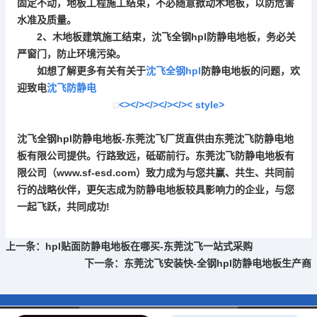
固定不动，地板工程施工结束，不必随意掀动木地板，以防危害
水准及质量。
2、木地板建筑施工结束，沈飞全钢hpl
防静电地板
，务必关
严窗门，防止环境污染。
如想了解更多有关有关于
沈飞全钢hpl
防静电地板
的问题，欢
迎致电
沈飞防静电
<></></></></>< style>
沈飞全钢hpl
防静电地板
-东莞沈飞厂货直供由东莞沈飞
防静电地
板
有限公司提供。行路致远，砥砺前行。东莞沈飞
防静电地板
有
限公司（www.sf-esd.com）致力成为与您共赢、共生、共同前
行的战略伙伴，更矢志成为
防静电地板
较具影响力的企业，与您
一起飞跃，共同成功!
上一条：
hpl贴面防静电地板在哪买-东莞沈飞一站式采购
下一条：
东莞沈飞安装快-全钢hpl防静电地板生产商