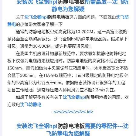
安装沈飞全钢hpl
防静电地板
所需高度---沈飞防
静电为您解疑
关于
沈飞全钢hpl
防静电地板
这方面的问题，下面就由
沈飞防
静电
的小编带大家来了解一下
通常的
防静电地板
空架高宽比为10-20CM，这一高宽比说的
是路面至面筋的高宽比，沈飞全钢hpl
防静电地板
品牌，假如是下
排风，通常为30-50CM，或许也要配通风板！
在我国主机房设计构思新规范中，要求假如抗静电
防静电地
板
下仅做为电缆线走线应用时，
防静电地板
的高宽比不适合低于
150mm，而假如做为中央空调静压箱应用时，木地板高宽比不适
合低于300mm。在TIA-942规范中，Tier4级规定的
防静电地板
空
架的少高宽比为七百五十mm。依据阳志装饰设计很多年的工程
项目工作经验，通常静压箱内排风风力应不超2.3m/s为宜。
如想了解更多有关有关于
沈飞全钢hpl
防静电地板
的问题，欢
迎致电
沈飞防静电
<></></></></>< id>
安装沈飞全钢hpl
防静电地板
需要的零配件---沈
飞防静电为您解疑