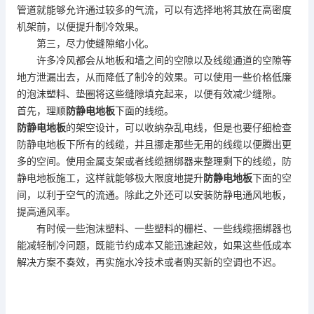
管道就能够允许通过较多的气流，可以有选择地将其放在高密度
机架前，以便提升制冷效果。
第三，尽力使缝隙缩小化。
许多冷风都会从地板和墙之间的空隙以及线缆通道的空隙等
地方泄漏出去，从而降低了制冷的效果。可以使用一些价格低廉
的泡沫塑料、垫圈将这些缝隙填充起来，以便有效减少缝隙。
首先，理顺
防静电地板
下面的线缆。
防静电地板
的架空设计，可以收纳杂乱电线，但是也要仔细检查
防静电地板
下所有的线缆，并且挪走那些无用的线缆以便腾出更
多的空间。使用金属支架或者线缆捆绑器来整理剩下的线缆，
防
静电地板
施工，这样就能够极大限度地提升
防静电地板
下面的空
间，以利于空气的流通。除此之外还可以安装防静电通风地板，
提高通风率。
有时候一些泡沫塑料、一些塑料的栅栏、一些线缆捆绑器也
能减轻制冷问题，既能节约成本又能迅速起效，如果这些低成本
解决方案不奏效，再实施水冷技术或者购买新的空调也不迟。