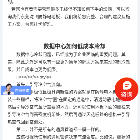
的。
若您也有着需要管理很多电线但不知如何下手的烦恼，可以咨
询我们东莞沈飞
防静电地板
，我们将给您完整、合理的建议及施
工方案，为您排忧解难。
数据中心如何低成本冷却
数据中心冷却问题，已经成为了企业面临的重要问题。其
实，除此之外是可以有一些更为简单的解决方案来实现的制冷效
果，并且成本也更为低廉。
<></></>< style>
首先，引导冷空气流向。
一个成本极低且极具创新性的方案就是在
防静电地板
下面安
装一些栅栏，将冷空气“圈”在固定的通道中，清远
防静电地板
，
然后引导冷空气至所需要的地方，还可以使用地板下面的栅栏来
引导冷空气到高密度机架处，然后再通过天花板处的栅格来引导
热空气回到空调处。
第二，并不是所有的通风管道都一模一样的。
应该根据所使用的通风管道决定气流强度。比如说，栅状的