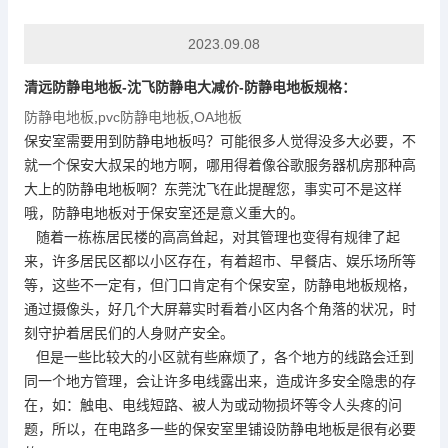
2023.09.08
清远
防静电地板
-沈飞防静电大减价-
防静电地板
规格：
防静电地板
,
pvc防静电地板
,
OA地板
保安室需要用到
防静电地板
吗？可能很多人觉得没多大必要，不
就一个保安大叔呆的地方啊，哪用得着像谷歌服务器机房那种高
大上的
防静电地板
啊？东莞沈飞在此提醒您，事实可不是这样
哦，
防静电地板
对于保安室还是意义重大的。
随着一栋栋居民楼的高高耸起，对其管理也变得有规律了起
来，许多居民区都以小区存在，有着超市、早餐店、娱乐场所等
等，这些不一定有，但门口肯定有个保安室，
防静电地板
规格，
通过摄像头，好几个大屏幕实时看着小区内各个角落的状况，时
刻守护着居民们的人身财产安全。
但是一些比较大的小区就有些麻烦了，各个地方的线路会迁到
同一个地方管理，会让许多电线露出来，造成许多安全隐患的存
在，如：触电、电线短路、被人为或动物损坏等令人头疼的问
题，所以，在电路多一些的保安室里铺设
防静电地板
是很有必要