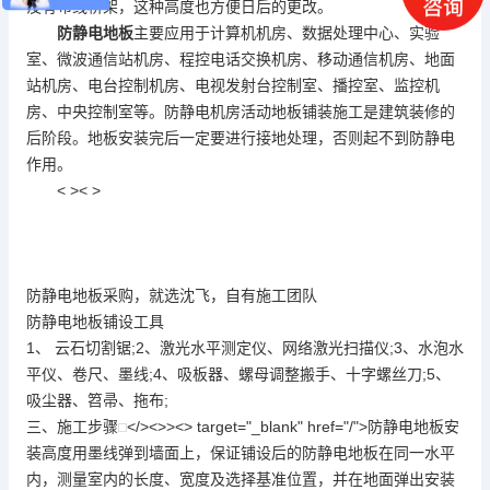
没有布线桥架，这种高度也方便日后的更改。
防静电地板
主要应用于计算机机房、数据处理中心、实验
室、微波通信站机房、程控电话交换机房、移动通信机房、地面
站机房、电台控制机房、电视发射台控制室、播控室、监控机
房、中央控制室等。防静电机房活动地板铺装施工是建筑装修的
后阶段。地板安装完后一定要进行接地处理，否则起不到防静电
作用。
< >< >
防静电地板
采购，就选沈飞，自有施工团队
防静电地板
铺设工具
1、 云石切割锯;2、激光水平测定仪、网络激光扫描仪;3、水泡水
平仪、卷尺、墨线;4、吸板器、螺母调整搬手、十字螺丝刀;5、
吸尘器、笤帚、拖布;
三、施工步骤
</><>><> target="_blank" href="/">
防静电地板
安
装高度用墨线弹到墙面上，保证铺设后的
防静电地板
在同一水平
内，测量室内的长度、宽度及选择基准位置，并在地面弹出安装