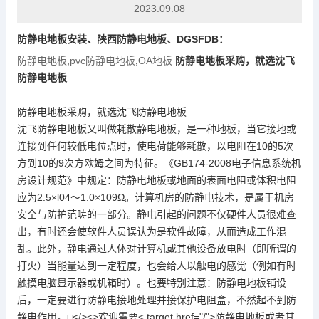
2023.09.08
防静电地板
安装、陕西
防静电地板
、DGSFDB：
防静电地板
,
pvc防静电地板
,
OA地板
防静电地板
采购，就选沈飞
防静电地板
防静电地板
采购，就选沈飞
防静电地板
沈飞
防静电地板
又叫做耗散静电地板，是一种地板，当它接地或
连接到任何较低电位点时，使电荷能够耗散，以电阻在10的5次
方到10的9次方欧姆之间为特征。《GB174-2008电子信息系统机
房设计规范》中规定：
防静电地板
或地面的表面电阻或体积电阻
应为2.5×l04～1.0×109Ω。计算机房的防静电技术，是属于机房
安全与防护范畴的一部分。静电引起的问题不仅硬件人员很难查
出，有时还会使软件人员误认为是软件故障，从而造成工作混
乱。此外，静电通过人体对计算机或其他设备放电时（即所谓的
打火）当能量达到一定程度，也会给人以触电的感觉（例如有时
触摸电脑显示器或机箱时）。也要特别注意：
防静电地板
铺设
后，一定要进行防静电接地处理并接保护电阻盒，不然起不到防
静电作用。
</><>欢迎需要< target href="/">
防静电地板
或者其