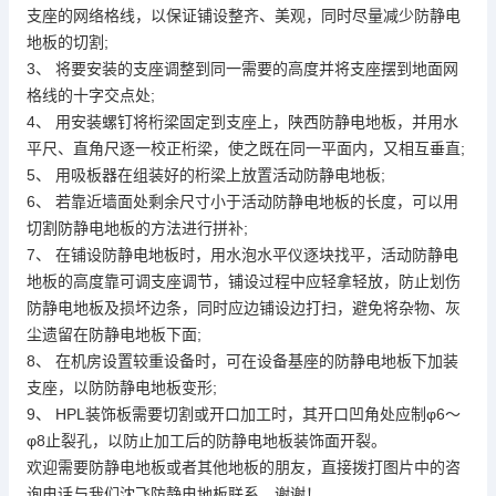
支座的网络格线，以保证铺设整齐、美观，同时尽量减少
防静电
地板
的切割;
3、 将要安装的支座调整到同一需要的高度并将支座摆到地面网
格线的十字交点处;
4、 用安装螺钉将桁梁固定到支座上，陕西
防静电地板
，并用水
平尺、直角尺逐一校正桁梁，使之既在同一平面内，又相互垂直;
5、 用吸板器在组装好的桁梁上放置活动
防静电地板
;
6、 若靠近墙面处剩余尺寸小于活动
防静电地板
的长度，可以用
切割
防静电地板
的方法进行拼补;
7、 在铺设
防静电地板
时，用水泡水平仪逐块找平，活动
防静电
地板
的高度靠可调支座调节，铺设过程中应轻拿轻放，防止划伤
防静电地板
及损坏边条，同时应边铺设边打扫，避免将杂物、灰
尘遗留在
防静电地板
下面;
8、 在机房设置较重设备时，可在设备基座的
防静电地板
下加装
支座，以防
防静电地板
变形;
9、 HPL装饰板需要切割或开口加工时，其开口凹角处应制φ6～
φ8止裂孔，以防止加工后的
防静电地板
装饰面开裂。
欢迎需要
防静电地板
或者其他地板的朋友，直接拨打图片中的咨
询电话与我们沈飞
防静电地板
联系，谢谢！