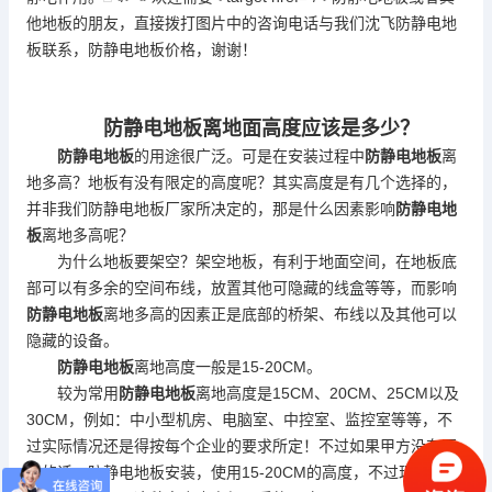
他地板的朋友，直接拨打图片中的咨询电话与我们沈飞
防静电地
板
联系，
防静电地板
价格，谢谢！
防静电地板
离地面高度应该是多少？
防静电地板
的用途很广泛。可是在安装过程中
防静电地板
离
地多高？地板有没有限定的高度呢？其实高度是有几个选择的，
并非我们
防静电地板
厂家所决定的，那是什么因素影响
防静电地
板
离地多高呢？
为什么地板要架空？架空地板，有利于地面空间，在地板底
部可以有多余的空间布线，放置其他可隐藏的线盒等等，而影响
防静电地板
离地多高的因素正是底部的桥架、布线以及其他可以
隐藏的设备。
防静电地板
离地高度一般是15-20CM。
较为常用
防静电地板
离地高度是15CM、20CM、25CM以及
30CM，例如：中小型机房、电脑室、中控室、监控室等等，不
过实际情况还是得按每个企业的要求所定！不过如果甲方没有要
求的话，
防静电地板
安装，使用15-20CM的高度，不过现在底部