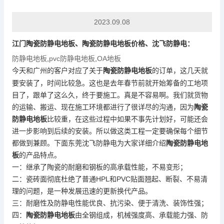
2023.09.08
江门陶瓷
防静电地板
、陶瓷
防静电地板
价格、沈飞防静电：
防静电地板
,
pvc防静电地板
,
OA地板
今天和广州的客户对应了关于
陶瓷
防静电地板
的订单，这几天就
要安装了，时间比较急。这也是去年春节前就开始筹备的工地项
目了，跟单了这么久，终于要施工。真是不容易啊。我们就货物
的运输、搬运、现在施工环境都进行了很详尽的沟通，因为
陶瓷
防静电地板
比较重，在这些过程中如果不事先计划好，可能还会
进一步影响到后续的安装。所以做这类工程一定要确保每个细节
都做到兼顾。
下面东莞沈飞防静电为大家详细介绍
陶瓷
防静电地
板
的产品特点。
一：继承了陶瓷的耐磨和钢板的高承载性能，不易变形；
二：瓷砖面彻底杜绝了普通HPL和PVC贴面翘起、断裂、不易清
理的问题，是一种发展迅速的更新换代产品。
三：耐磨性及防静电性能优良、抗污染、便于清洗、装饰性强；
四：
陶瓷
防静电地板
由全钢组成，机械强度高、承载能力强、防