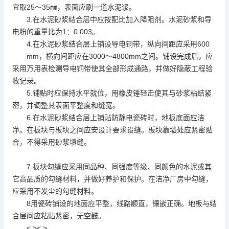
宜取25～35㎜，表面应刷一道水泥浆。
3.在水泥砂浆结合层中应按配比加入降阻剂。水泥砂浆和导
电粉的重量比为1：0.003。
4.在水泥砂浆结合层上铺设导电铜带，纵向间距应采用600
mm，横向间距应在3000～4800mm之间。铺设完成后，应
采用万用表检测导电铜带使其全部形成通路，并做好隐蔽工程验
收记录。
5.铺贴时应保持水平就位，用橡皮锤轻击使其与砂浆粘结紧
密，并调整其表面平整度和缝宽。
6.在水泥砂浆结合层上铺贴防静电瓷砖时，地板底面应洁
净。在板块与板块之间应安设计要求设缝。板块靠墙处应紧密贴
合，不得采用砂浆填缝。
7.板块勾缝应采用同品种、同强度等级、同颜色的水泥或其
它高品质的勾缝材料，并做好养护和保护。在洁净厂房中勾缝，
应采用不发尘的勾缝材料。
8用瓷砖铺设的地面应平整，线路顺直，镶嵌正确。地板与结
合层间应粘贴紧密，无空鼓。
< >< >