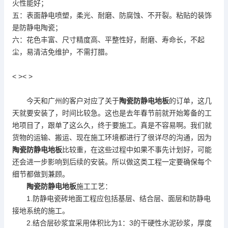
火性能好；
五：表面静电喷塑，柔光、耐磨、防腐蚀、不开裂。粘贴的装饰
是防静电陶瓷；
六：花色丰富、尺寸精度高、平整性好，耐磨、寿命长，不起
尘，易清洁免维护，不需打腊。
< >< >
今天和广州的客户对应了关于
陶瓷
防静电地板
的订单，这几
天就要安装了，时间比较急。这也是去年春节前就开始筹备的工
地项目了，跟单了这么久，终于要施工。真是不容易啊。我们就
货物的运输、搬运、现在施工环境都进行了很详尽的沟通，因为
陶瓷
防静电地板
比较重，在这些过程中如果不事先计划好，可能
还会进一步影响到后续的安装。所以做这类工程一定要确保每个
细节都做到兼顾。
陶瓷
防静电地板
施工工艺：
1.防静电瓷砖地面工程应包括基层、结合层、面层和防静电
接地系统的施工。
2.结合层砂浆宜采用体积比为1：3的干硬性水泥砂浆，厚度